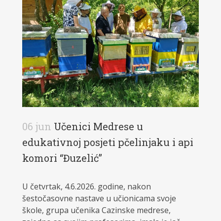
06 jun
Učenici Medrese u
edukativnoj posjeti pčelinjaku i api
komori “Đuzelić”
U četvrtak, 4.6.2026. godine, nakon
šestočasovne nastave u učionicama svoje
škole, grupa učenika Cazinske medrese,