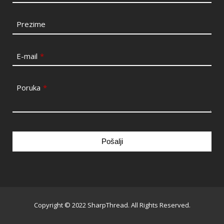
Prezime
E-mail
*
Poruka
*
Pošalji
This
field
should
be
Copyright © 2022 SharpThread. All Rights Reserved.
left