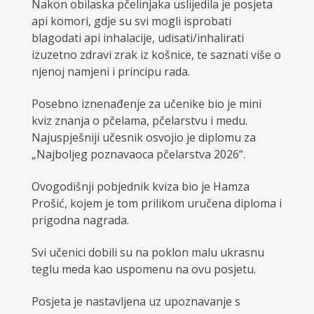
Nakon obilaska pčelinjaka uslijedila je posjeta
api komori, gdje su svi mogli isprobati
blagodati api inhalacije, udisati/inhalirati
izuzetno zdravi zrak iz košnice, te saznati više o
njenoj namjeni i principu rada.
Posebno iznenađenje za učenike bio je mini
kviz znanja o pčelama, pčelarstvu i medu.
Najuspješniji učesnik osvojio je diplomu za
„Najboljeg poznavaoca pčelarstva 2026“.
Ovogodišnji pobjednik kviza bio je Hamza
Prošić, kojem je tom prilikom uručena diploma i
prigodna nagrada.
Svi učenici dobili su na poklon malu ukrasnu
teglu meda kao uspomenu na ovu posjetu.
Posjeta je nastavljena uz upoznavanje s