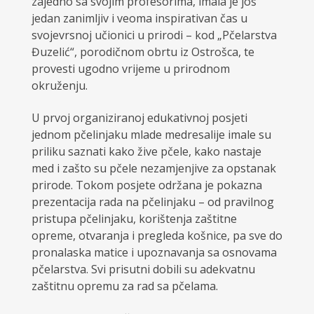
zajedno sa svojim profesorima, imala je još
jedan zanimljiv i veoma inspirativan čas u
svojevrsnoj učionici u prirodi – kod „Pčelarstva
Đuzelić“, porodičnom obrtu iz Ostrošca, te
provesti ugodno vrijeme u prirodnom
okruženju.
U prvoj organiziranoj edukativnoj posjeti
jednom pčelinjaku mlade medresalije imale su
priliku saznati kako žive pčele, kako nastaje
med i zašto su pčele nezamjenjive za opstanak
prirode. Tokom posjete održana je pokazna
prezentacija rada na pčelinjaku – od pravilnog
pristupa pčelinjaku, korištenja zaštitne
opreme, otvaranja i pregleda košnice, pa sve do
pronalaska matice i upoznavanja sa osnovama
pčelarstva. Svi prisutni dobili su adekvatnu
zaštitnu opremu za rad sa pčelama.