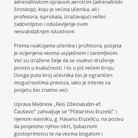
adrenalinskom spravom aerotrim (adrenalinski
žiroskop), koju je većina učenika, ali i
profesora, isprobala, izražavajući veliko
zadovoljstvo i oduševljenje ovim
nesvakidašnjim iskustvom.
Prema reakcijama učenika i profesora, posjeta
je ocijenjena veoma uspješnom i zanimljivom.
Već su izražene želje da se ovakvo druženje
ponovi u budućnosti, i to u još većem broju.
Ovoga puta broj učesnika bio je ograničen
mogućnostima prevoza, iako je interes za
posjetu bio znatno veći.
Uprava Medrese „Reis Džemaludin-ef.
Čaušević“ zahvaljuje se “Pčelarstvu Đuzelić” i
njenom vlasniku, g. Hasanu Đuzeliću, na pozivu
da posjetimo njihov obrt, ljubaznom
gostoprimstvu te na veoma bogatom i