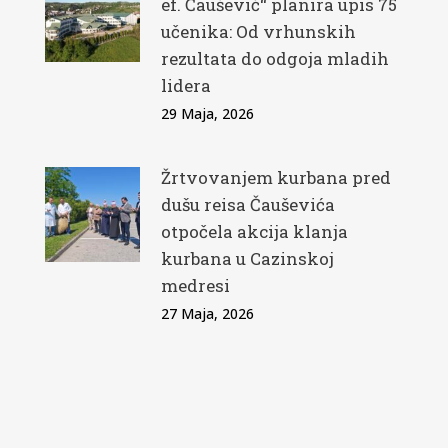
ef. Čaušević“ planira upis 75
učenika: Od vrhunskih
rezultata do odgoja mladih
lidera
29 Maja, 2026
Žrtvovanjem kurbana pred
dušu reisa Čauševića
otpočela akcija klanja
kurbana u Cazinskoj
medresi
27 Maja, 2026