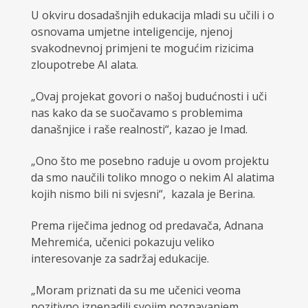
U okviru dosadašnjih edukacija mladi su učili i o
osnovama umjetne inteligencije, njenoj
svakodnevnoj primjeni te mogućim rizicima
zloupotrebe AI alata.
„Ovaj projekat govori o našoj budućnosti i uči
nas kako da se suočavamo s problemima
današnjice i raše realnosti“, kazao je Imad.
„Ono što me posebno raduje u ovom projektu
da smo naučili toliko mnogo o nekim AI alatima
kojih nismo bili ni svjesni“, kazala je Berina.
Prema riječima jednog od predavača, Adnana
Mehremića, učenici pokazuju veliko
interesovanje za sadržaj edukacije.
„Moram priznati da su me učenici veoma
pozitivno iznenadili svojim poznavanjem