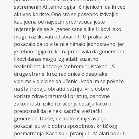
savremenih AI tehnologija i činjenicom da ih već
aktivno koriste. Ono što se posebno izdvojilo
kao jedna od najvećih predrasuda jeste
uvjerenje da se AI generisane slike i likovi lako
mogu razlikovati od stvarnih. U praksi se
pokazalo da to više nije nimalo jednostavno, jer
je tehnologija toliko napredovala da generisani
likovi danas mogu izgledati izuzetno
realistično“, kazao je Mehremić i istakao: „S
druge strane, kroz radionice o deepfake
videima vidjelo se da učenici, kada im se pokaže
na šta trebaju obratiti pažnju, vrlo dobro
koriste zdravorazumski pristup, osnovne
zakonitosti fizike i praćenje detalja kako bi
prepoznali da je neki sadržaj vještački
generisan. Dakle, uz malo usmjeravanja,
pokazali su vrlo dobru sposobnost kritičkog
posmatranja. Kada su u pitanju LLM alati poput