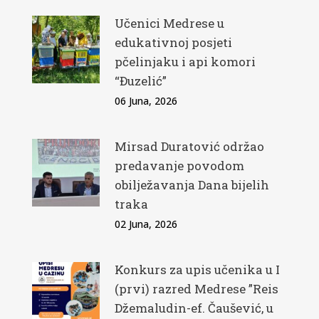
Učenici Medrese u
edukativnoj posjeti
pčelinjaku i api komori
“Đuzelić”
06 Juna, 2026
Mirsad Duratović održao
predavanje povodom
obilježavanja Dana bijelih
traka
02 Juna, 2026
Konkurs za upis učenika u I
(prvi) razred Medrese ”Reis
Džemaludin-ef. Čaušević, u