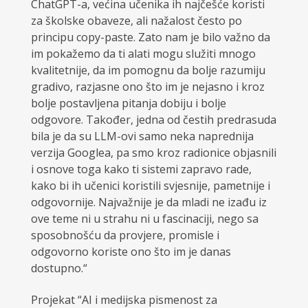
ChatGPT-a, većina učenika ih najčešće koristi
za školske obaveze, ali nažalost često po
principu copy-paste. Zato nam je bilo važno da
im pokažemo da ti alati mogu služiti mnogo
kvalitetnije, da im pomognu da bolje razumiju
gradivo, razjasne ono što im je nejasno i kroz
bolje postavljena pitanja dobiju i bolje
odgovore. Također, jedna od čestih predrasuda
bila je da su LLM-ovi samo neka naprednija
verzija Googlea, pa smo kroz radionice objasnili
i osnove toga kako ti sistemi zapravo rade,
kako bi ih učenici koristili svjesnije, pametnije i
odgovornije. Najvažnije je da mladi ne izađu iz
ove teme ni u strahu ni u fascinaciji, nego sa
sposobnošću da provjere, promisle i
odgovorno koriste ono što im je danas
dostupno.“
Projekat “AI i medijska pismenost za