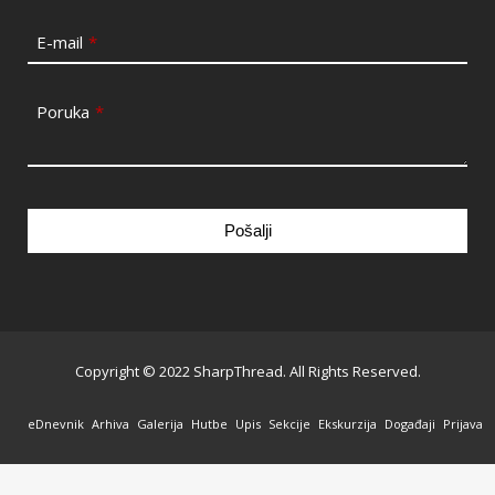
E-mail
*
Poruka
*
Pošalji
This
field
should
be
Copyright © 2022 SharpThread. All Rights Reserved.
left
blank
eDnevnik
Arhiva
Galerija
Hutbe
Upis
Sekcije
Ekskurzija
Događaji
Prijava