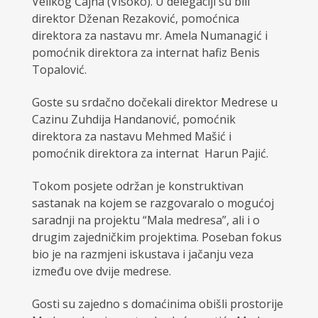
Velikog Čajna (Visoko). U delegaciji su bili
direktor Dženan Rezaković, pomoćnica
direktora za nastavu mr. Amela Numanagić i
pomoćnik direktora za internat hafiz Benis
Topalović.
Goste su srdačno dočekali direktor Medrese u
Cazinu Zuhdija Handanović, pomoćnik
direktora za nastavu Mehmed Mašić i
pomoćnik direktora za internat Harun Pajić.
Tokom posjete održan je konstruktivan
sastanak na kojem se razgovaralo o mogućoj
saradnji na projektu “Mala medresa”, ali i o
drugim zajedničkim projektima. Poseban fokus
bio je na razmjeni iskustava i jačanju veza
između ove dvije medrese.
Gosti su zajedno s domaćinima obišli prostorije