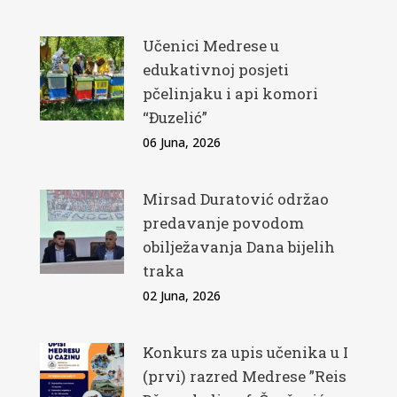
Učenici Medrese u
edukativnoj posjeti
pčelinjaku i api komori
“Đuzelić”
06 Juna, 2026
Mirsad Duratović održao
predavanje povodom
obilježavanja Dana bijelih
traka
02 Juna, 2026
Konkurs za upis učenika u I
(prvi) razred Medrese ”Reis