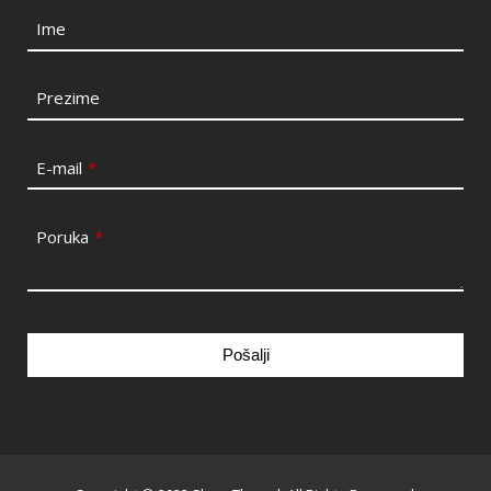
Ime
Prezime
E-mail
*
Poruka
*
Pošalji
This
field
should
be