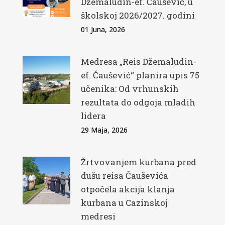
Džemaludin-ef. Čaušević, u
školskoj 2026/2027. godini
01 Juna, 2026
Medresa „Reis Džemaludin-
ef. Čaušević“ planira upis 75
učenika: Od vrhunskih
rezultata do odgoja mladih
lidera
29 Maja, 2026
Žrtvovanjem kurbana pred
dušu reisa Čauševića
otpočela akcija klanja
kurbana u Cazinskoj
medresi