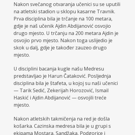
Nakon svečanog otvaranja učenici su se uputili
na atletski stadion u sklopu kasarne Travnik.
Prva disciplina bila je trčanje na 100 metara,
gdje je naš učenik Ajdin Abdijanović osvojio
drugo mjesto. U trčanju na 200 metara Ajdin je
osvojio prvo mjesto. Nakon toga uslijedio je
skok u dalj, gdje je također zauzeo drugo
mjesto.
U disciplini bacanja kugle našu Medresu
predstavljao je Harun Čataković. Posljednja
disciplina bila je štafeta, u kojoj su naši učenici
— Tarik Sedić, Zekerijah Horozović, Ismail
Haskić i Ajdin Abdijanović — osvojili treće
mjesto.
Nakon atletskih takmičenja na red je došla
košarka. Cazinska medresa bila je u grupi s
ekipama Mostara, Sandžaka, Podgorice i