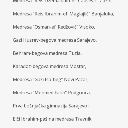
Medresa “Reis Džemaludin-ef. Čaušević” Cazin,
Medresa “Reis Ibrahim-ef. Maglajlić” Banjaluka,
Medresa “Osman-ef. Redžović” Visoko,
Gazi Husrev-begova medresa Sarajevo,
Behram-begova medresa Tuzla,
Karađoz-begova medresa Mostar,
Medresa “Gazi Isa-beg” Novi Pazar,
Medresa “Mehmed Fatih” Podgorica,
Prva bošnjačka gimnazija Sarajevo i
Elči Ibrahim-pašina medresa Travnik.