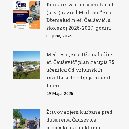
Konkurs za upis učenika u I
(prvi) razred Medrese ”Reis
Džemaludin-ef. Čaušević, u
školskoj 2026/2027. godini
01 Juna, 2026
Medresa „Reis Džemaludin-
ef. Čaušević“ planira upis 75
učenika: Od vrhunskih
rezultata do odgoja mladih
lidera
29 Maja, 2026
Žrtvovanjem kurbana pred
dušu reisa Čauševića
otpočela akcija klanja