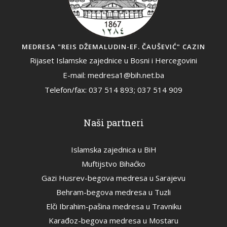
MEDRESA "REIS DŽEMALUDIN-EF. ČAUŠEVIĆ" CAZIN
Rijaset Islamske zajednice u Bosni i Hercegovini
E-mail: medresa1@bih.net.ba
Telefon/fax: 037 514 893; 037 514 909
Naši partneri
Islamska zajednica u BiH
Muftijstvo Bihaćko
Gazi Husrev-begova medresa u Sarajevu
Behram-begova medresa u Tuzli
Elči Ibrahim-pašina medresa u Travniku
Karađoz-begova medresa u Mostaru