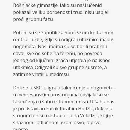
Bošnjačke gimnazije. Iako su naši učenici
pokazali veliku borbenost i trud, nisu uspjeli
proći grupnu fazu.
Potom su se zaputili ka Sportskom kulturnom
centru Turbe, gdje su odigrali utakmice malog
nogometa. Naši momci su se borili hrabro i
davali sve od sebe na terenu, no povreda
jednog od ključnih igrača utjecala je na ishod
utakmica. Odigrali su sve grupne susrete, a
zatim se vratili u medresu.
Dok se u SKC-u igralo takmičenje u nogometu,
u medresanskim prostorijama odvijala su se
takmičenja u šahu i stonom tenisu. U šahu nas
je predstavljao Faruk Ibrahim Hodžić, dok je u
stonom tenisu nastupio Talha Veladžić, koji je
snažnom i odlučnom igrom osvojio prvo
mjesto.