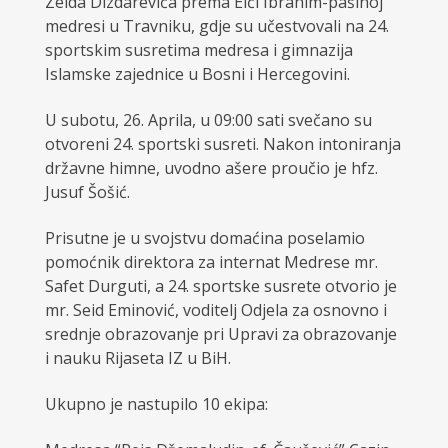
Zeida Dizdarevića prema Elči Ibrahim-pašinoj
medresi u Travniku, gdje su učestvovali na 24.
sportskim susretima medresa i gimnazija
Islamske zajednice u Bosni i Hercegovini.
U subotu, 26. Aprila, u 09:00 sati svečano su
otvoreni 24. sportski susreti. Nakon intoniranja
državne himne, uvodno ašere proučio je hfz.
Jusuf Šošić.
Prisutne je u svojstvu domaćina poselamio
pomoćnik direktora za internat Medrese mr.
Safet Durguti, a 24. sportske susrete otvorio je
mr. Seid Eminović, voditelj Odjela za osnovno i
srednje obrazovanje pri Upravi za obrazovanje
i nauku Rijaseta IZ u BiH.
Ukupno je nastupilo 10 ekipa: