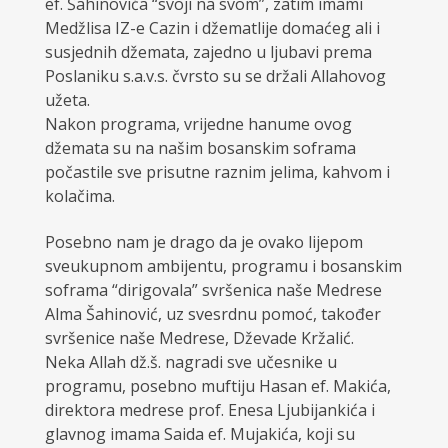
ef. Šahinovića “svoji na svom”, zatim imami
Medžlisa IZ-e Cazin i džematlije domaćeg ali i
susjednih džemata, zajedno u ljubavi prema
Poslaniku s.a.v.s. čvrsto su se držali Allahovog
užeta.
Nakon programa, vrijedne hanume ovog
džemata su na našim bosanskim soframa
počastile sve prisutne raznim jelima, kahvom i
kolačima.
Posebno nam je drago da je ovako lijepom
sveukupnom ambijentu, programu i bosanskim
soframa “dirigovala” svršenica naše Medrese
Alma Šahinović, uz svesrdnu pomoć, također
svršenice naše Medrese, Dževade Kržalić.
Neka Allah dž.š. nagradi sve učesnike u
programu, posebno muftiju Hasan ef. Makića,
direktora medrese prof. Enesa Ljubijankića i
glavnog imama Saida ef. Mujakića, koji su