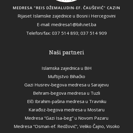
MEDRESA "REIS DŽEMALUDIN-EF. ČAUŠEVIĆ" CAZIN
Rijaset Islamske zajednice u Bosni i Hercegovini
E-mail: medresa1@bih.net.ba
Telefon/fax: 037 514 893; 037 514 909
Naši partneri
Islamska zajednica u BiH
Muftijstvo Bihaćko
Gazi Husrev-begova medresa u Sarajevu
Behram-begova medresa u Tuzli
Elči Ibrahim-pašina medresa u Travniku
Karađoz-begova medresa u Mostaru
Medresa “Gazi Isa-beg” u Novom Pazaru
Medresa “Osman-ef. Redžović”, Veliko Čajno, Visoko