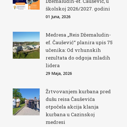
Džemaludin-ef. Čaušević, u
školskoj 2026/2027. godini
01 Juna, 2026
Medresa „Reis Džemaludin-
ef. Čaušević“ planira upis 75
učenika: Od vrhunskih
rezultata do odgoja mladih
lidera
29 Maja, 2026
Žrtvovanjem kurbana pred
dušu reisa Čauševića
otpočela akcija klanja
kurbana u Cazinskoj
medresi