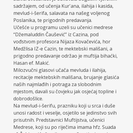
sadržajem, od učenja Kur'ana, ilahija i kasida,
mevlud-i-šerifa, salavata na našeg voljenog
Poslanika, te prigodnih predavanja.
Učešće u programu uzeli su učenici medrese
“Džemaluddin Čaušević” iz Cazina, pod
vođstvom profesora Nijaza Kovačevića, hor
Medžlisa IZ-e Cazin, te mektebski mališani, a
prigodno predavanje održao je muftija bihaćki,
Hasan ef. Makić.
Milozvučni glasovi učača mevluda i ilahija,
recitacije mektebskih mališana, brujanje glasića
naših najmlađih i potraga za slobodnim
mjestom, davali su čovjeku jak osjećaj topline i
dobrodošlice.
Na mevlud-i-šerifu, prazniku koji u srca i duše
unosi radost i veselje, osjetilo se jedinstvo svih
prisutnih. Predstavnici Muftijstva, učenici
Medrese, koji su po riječima imama hfz. Suada