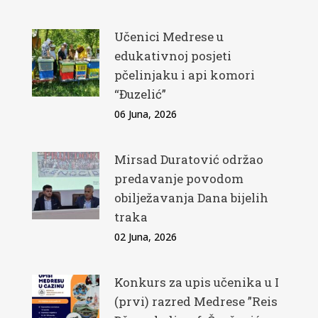
Učenici Medrese u
edukativnoj posjeti
pčelinjaku i api komori
“Đuzelić”
06 Juna, 2026
Mirsad Duratović održao
predavanje povodom
obilježavanja Dana bijelih
traka
02 Juna, 2026
Konkurs za upis učenika u I
(prvi) razred Medrese ”Reis