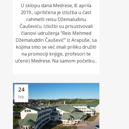
U sklopu dana Medrese, 8. aprila
2019., upriličena je izložba u čast
rahmetli reisu Džemaludinu
Čauševiću. Izložbi su prisustvovali
članovi udruženja "Reis Mehmed
Džemaluddin Čaušević" iz Arapuše, sa
kojima smo se već imali priliku družiti
na promociji knjige, profesori te
učenici Medrese. Na samom početku...
24
feb