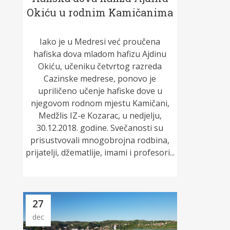
Okiću u rodnim Kamičanima
Iako je u Medresi već proučena
hafiska dova mladom hafizu Ajdinu
Okiću, učeniku četvrtog razreda
Cazinske medrese, ponovo je
upriličeno učenje hafiske dove u
njegovom rodnom mjestu Kamičani,
Medžlis IZ-e Kozarac, u nedjelju,
30.12.2018. godine. Svečanosti su
prisustvovali mnogobrojna rodbina,
prijatelji, džematlije, imami i profesori...
27
dec