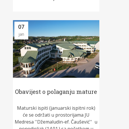
07
jan
Obavijest o polaganju mature
Maturski ispiti (januarski ispitni rok)
će se održati u prostorijama JU
Medresa ''Džemaludin-ef. Čaušević'' u
ponedjeljak (14.01.) sa početkom u