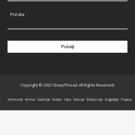
Poruka
*
Pošalji
This
field
should
be
Copyright © 2022 SharpThread. All Rights Reserved.
left
blank
eDnevnik
Arhiva
Galerija
Hutbe
Upis
Sekcije
Ekskurzija
Događaji
Prijava