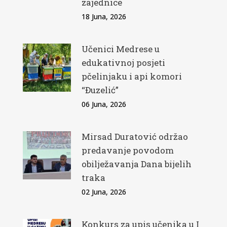
zajednice
18 Juna, 2026
Učenici Medrese u
edukativnoj posjeti
pčelinjaku i api komori
“Đuzelić”
06 Juna, 2026
Mirsad Duratović održao
predavanje povodom
obilježavanja Dana bijelih
traka
02 Juna, 2026
Konkurs za upis učenika u I