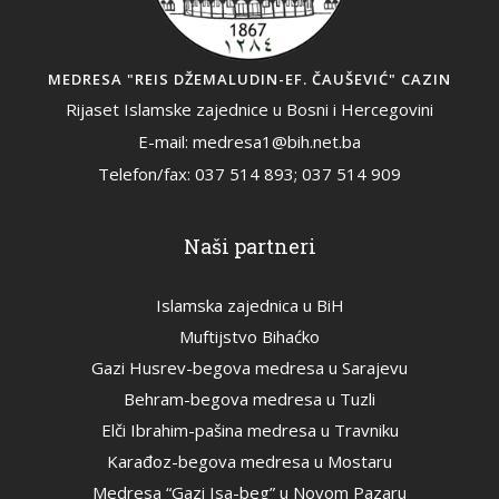
MEDRESA "REIS DŽEMALUDIN-EF. ČAUŠEVIĆ" CAZIN
Rijaset Islamske zajednice u Bosni i Hercegovini
E-mail: medresa1@bih.net.ba
Telefon/fax: 037 514 893; 037 514 909
Naši partneri
Islamska zajednica u BiH
Muftijstvo Bihaćko
Gazi Husrev-begova medresa u Sarajevu
Behram-begova medresa u Tuzli
Elči Ibrahim-pašina medresa u Travniku
Karađoz-begova medresa u Mostaru
Medresa “Gazi Isa-beg” u Novom Pazaru