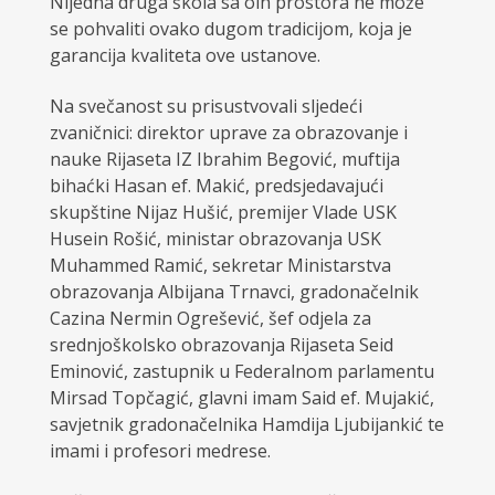
Nijedna druga škola sa oih prostora ne može
se pohvaliti ovako dugom tradicijom, koja je
garancija kvaliteta ove ustanove.
Na svečanost su prisustvovali sljedeći
zvaničnici: direktor uprave za obrazovanje i
nauke Rijaseta IZ Ibrahim Begović, muftija
bihaćki Hasan ef. Makić, predsjedavajući
skupštine Nijaz Hušić, premijer Vlade USK
Husein Rošić, ministar obrazovanja USK
Muhammed Ramić, sekretar Ministarstva
obrazovanja Albijana Trnavci, gradonačelnik
Cazina Nermin Ogrešević, šef odjela za
srednjoškolsko obrazovanja Rijaseta Seid
Eminović, zastupnik u Federalnom parlamentu
Mirsad Topčagić, glavni imam Said ef. Mujakić,
savjetnik gradonačelnika Hamdija Ljubijankić te
imami i profesori medrese.