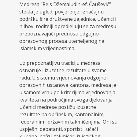
Medresa “Reis Džemaludin-ef. Čaušević”
stekla je ugled, povjerenje i značajnu
podršku šire društvene zajednice. Učenici i
njihovi roditelji opredjeljuju se za medresu
prepoznavajući prednosti odgojno-
obrazovnog procesa utemeljenog na
islamskim vrijednostima.
Uz prepoznatljivu tradiciju medresa
ostvaruje i izuzetne rezultate u svome
radu. U sistemu vrjednovanja odgojno-
obrazovnih ustanova kantona, medresa je
u samom vrhu po kriterijima vrjednovanja
kvaliteta na područjima svoga djelovanja.
Učenici medrese postižu izuzetne
rezultate na općinskim, kantonalnim,
federalnim i državnim takmičenjima. Oni su
uspješni debatanti, sportisti, učači
Kur’ana, hafizi, takmičari iz jezičkog