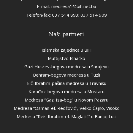
E-mail: medresa1@bih.net.ba
Telefon/fax: 037 514 893; 037 514 909
Naši partneri
Islamska zajednica u BiH
Muftijstvo Bihaćko
Gazi Husrev-begova medresa u Sarajevu
Behram-begova medresa u Tuzli
Elči Ibrahim-pašina medresa u Travniku
Karađoz-begova medresa u Mostaru
Medresa “Gazi Isa-beg” u Novom Pazaru
Medresa “Osman-ef. Redžović”, Veliko Čajno, Visoko
Medresa “Reis Ibrahim-ef. Maglajlić” u Banjoj Luci