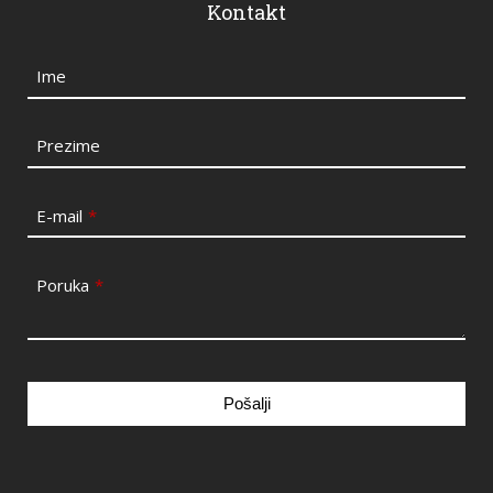
Kontakt
Ime
Prezime
E-mail
*
Poruka
*
Pošalji
This
field