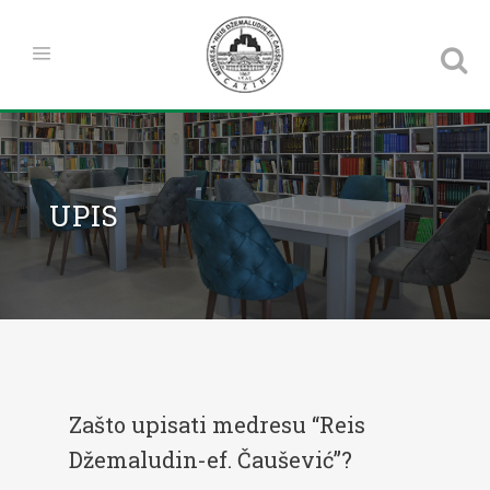
UPIS
Zašto upisati medresu “Reis
Džemaludin-ef. Čaušević”?