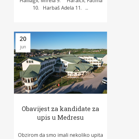
Halilagić Mirela 9. Haralčić Fatima
10. Harbaš Adela 11. ...
20
jun
Obavijest za kandidate za
upis u Medresu
Obzirom da smo imali nekoliko upita