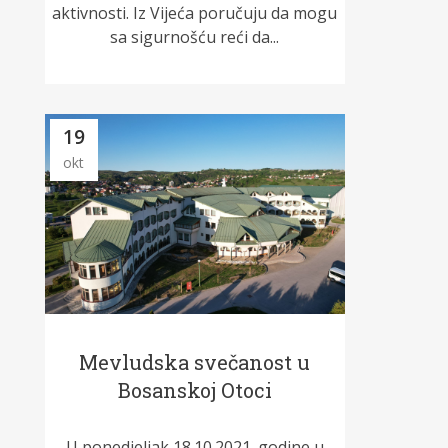
aktivnosti. Iz Vijeća poručuju da mogu
sa sigurnošću reći da...
19
okt
Mevludska svečanost u
Bosanskoj Otoci
U ponedjeljak 18.10.2021. godine u