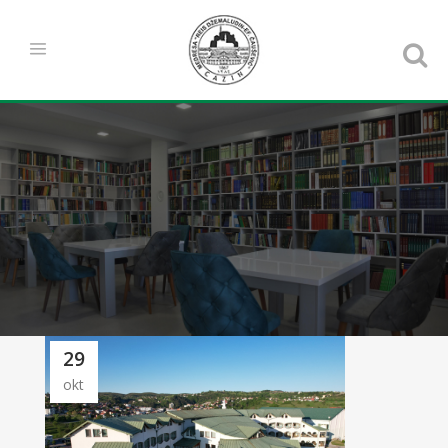
29
okt