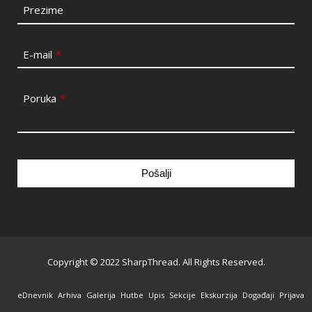
Prezime
E-mail
*
Poruka
*
Pošalji
This
field
should
be
Copyright © 2022 SharpThread. All Rights Reserved.
left
blank
eDnevnik
Arhiva
Galerija
Hutbe
Upis
Sekcije
Ekskurzija
Događaji
Prijava