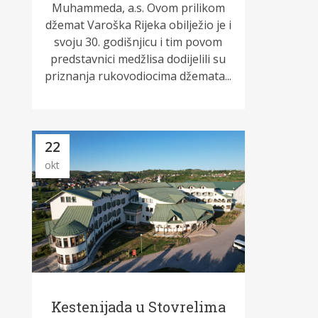
Muhammeda, a.s. Ovom prilikom
džemat Varoška Rijeka obilježio je i
svoju 30. godišnjicu i tim povom
predstavnici medžlisa dodijelili su
priznanja rukovodiocima džemata...
22
okt
Kestenijada u Stovrelima