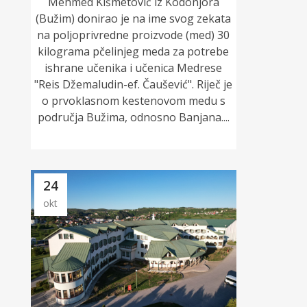
Mehmed Kišmetović iz Kodonjora
(Bužim) donirao je na ime svog zekata
na poljoprivredne proizvode (med) 30
kilograma pčelinjeg meda za potrebe
ishrane učenika i učenica Medrese
"Reis Džemaludin-ef. Čaušević". Riječ je
o prvoklasnom kestenovom medu s
područja Bužima, odnosno Banjana....
24
okt