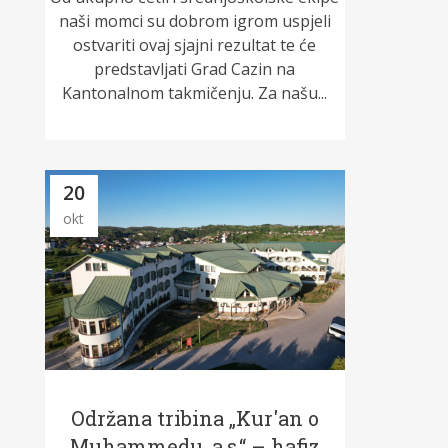
naši momci su dobrom igrom uspjeli
ostvariti ovaj sjajni rezultat te će
predstavljati Grad Cazin na
Kantonalnom takmičenju. Za našu...
20
okt
Održana tribina „Kur'an o
Muhammedu, a.s.“ – hafiz