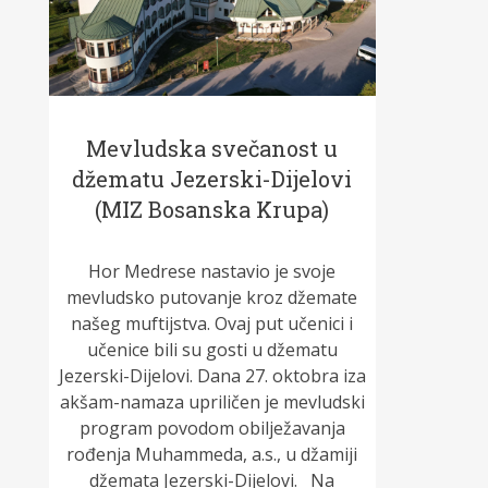
Mevludska svečanost u
džematu Jezerski-Dijelovi
(MIZ Bosanska Krupa)
Hor Medrese nastavio je svoje
mevludsko putovanje kroz džemate
našeg muftijstva. Ovaj put učenici i
učenice bili su gosti u džematu
Jezerski-Dijelovi. Dana 27. oktobra iza
akšam-namaza upriličen je mevludski
program povodom obilježavanja
rođenja Muhammeda, a.s., u džamiji
džemata Jezerski-Dijelovi. Na