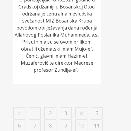
Gradskoj džamiji u Bosanskoj Otoci
održana je centralna mevludska
svečanost MIZ Bosanska Krupa
povodom obilježavanja dana rođenja
Allahovog Poslanika Muhammeda, a.s..
Prisutnima su se ovom prilikom
obratili džematski imam Mujo-ef.
Ćehić, glavni imam Hazim-ef.
Muzaferović te direktor Medrese
profesor Zuhdija-ef....
1
2
3
4
5
6
7
8
9
10
11