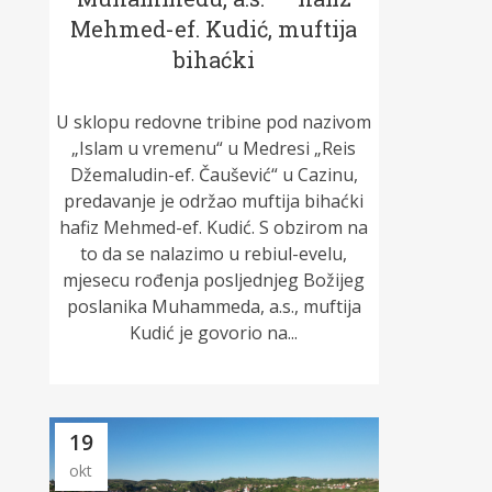
Mehmed-ef. Kudić, muftija
bihaćki
U sklopu redovne tribine pod nazivom
„Islam u vremenu“ u Medresi „Reis
Džemaludin-ef. Čaušević“ u Cazinu,
predavanje je održao muftija bihaćki
hafiz Mehmed-ef. Kudić. S obzirom na
to da se nalazimo u rebiul-evelu,
mjesecu rođenja posljednjeg Božijeg
poslanika Muhammeda, a.s., muftija
Kudić je govorio na...
19
okt