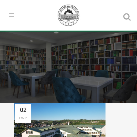
02
mar