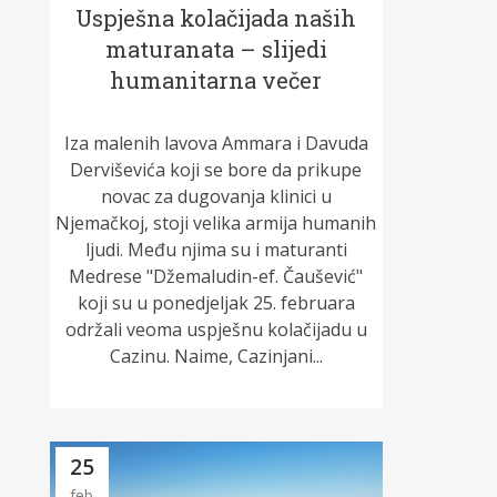
Uspješna kolačijada naših
maturanata – slijedi
humanitarna večer
Iza malenih lavova Ammara i Davuda
Derviševića koji se bore da prikupe
novac za dugovanja klinici u
Njemačkoj, stoji velika armija humanih
ljudi. Među njima su i maturanti
Medrese "Džemaludin-ef. Čaušević"
koji su u ponedjeljak 25. februara
održali veoma uspješnu kolačijadu u
Cazinu. Naime, Cazinjani...
25
feb