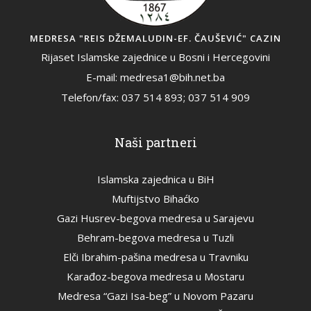
MEDRESA "REIS DŽEMALUDIN-EF. ČAUŠEVIĆ" CAZIN
Rijaset Islamske zajednice u Bosni i Hercegovini
E-mail: medresa1@bih.net.ba
Telefon/fax: 037 514 893; 037 514 909
Naši partneri
Islamska zajednica u BiH
Muftijstvo Bihaćko
Gazi Husrev-begova medresa u Sarajevu
Behram-begova medresa u Tuzli
Elči Ibrahim-pašina medresa u Travniku
Karađoz-begova medresa u Mostaru
Medresa “Gazi Isa-beg” u Novom Pazaru