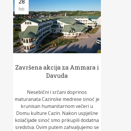
28
feb
Završena akcija za Ammara i
Davuda
Nesebični i srčani doprinos
maturanata Cazinske medrese sinoć je
krunisan humanitarnom večeri u
Domu kulture Cazin. Nakon uspješne
kolačijade sinoć smo prikupili dodatna
sredstva. Ovim putem zahvaljujemo se