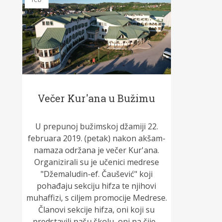
Večer Kur'ana u Bužimu
U prepunoj bužimskoj džamiji 22.
februara 2019. (petak) nakon akšam-
namaza održana je večer Kur'ana.
Organizirali su je učenici medrese
"Džemaludin-ef. Čaušević" koji
pohađaju sekciju hifza te njihovi
muhaffizi, s ciljem promocije Medrese.
Članovi sekcije hifza, oni koji su
predstavili našu školu, oni na čije...