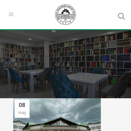
08
maj