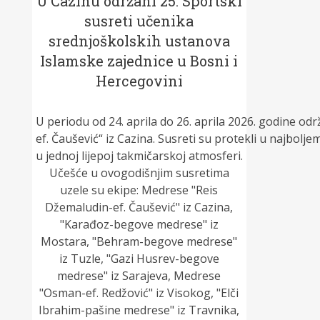
U Cazinu održani 25. Sportski
susreti učenika
srednjoškolskih ustanova
Islamske zajednice u Bosni i
Hercegovini
U periodu od 24. aprila do 26. aprila 2026. godine od
ef. Čaušević“ iz Cazina. Susreti su protekli u najbolje
u jednoj lijepoj takmičarskoj atmosferi.
Učešće u ovogodišnjim susretima
uzele su ekipe: Medrese "Reis
Džemaludin-ef. Čaušević" iz Cazina,
"Karađoz-begove medrese" iz
Mostara, "Behram-begove medrese"
iz Tuzle, "Gazi Husrev-begove
medrese" iz Sarajeva, Medrese
"Osman-ef. Redžović" iz Visokog, "Elči
Ibrahim-pašine medrese" iz Travnika,