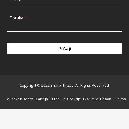
Poruka
*
Pošalji
This
field
should
be
Copyright © 2022 SharpThread. All Rights Reserved.
left
blank
eDnevnik
Arhiva
Galerija
Hutbe
Upis
Sekcije
Ekskurzija
Događaji
Prijava