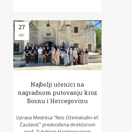
27
apr
Najbolji učenici na
nagradnom putovanju kroz
Bosnu i Hercegovinu
Uprava Medresa "Reis Džemaludin-ef.
Čaušević" predvođena direktorom
prof. Zuhdijom Handanovićem