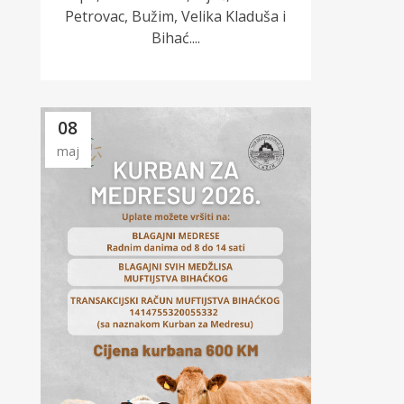
Petrovac, Bužim, Velika Kladuša i
Bihać....
08
maj