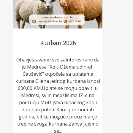
Kurban 2026
Obavještavamo sve zainteresirane da
je Medresa “Reis Džemaludin-ef.
Čaušević” otpočela sa uplatama
kurbana.Cijena jednog kurbana iznosi
600,00 KM.Uplate se mogu obaviti u
Medresi, svim medžlisima IZ-e na
području Muftijstva bihaćkog kao i
žiralnim putem.Kao i prethodnih
godina, bit će moguće preuzimanje
trećine svoga kurbana.Zahvaljujemo
se...