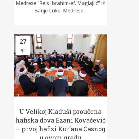
Medrese "Reis Ibrahim-ef. Maglajlić" iz
Banje Luke, Medrese...
27
apr
U Velikoj Kladuši proučena
hafiska dova Ezani Kovačević
– prvoj hafizi Kur’ana Časnog
u ovom gradu