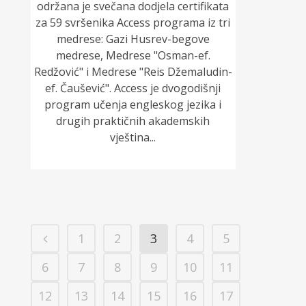
održana je svečana dodjela certifikata
za 59 svršenika Access programa iz tri
medrese: Gazi Husrev-begove
medrese, Medrese "Osman-ef.
Redžović" i Medrese "Reis Džemaludin-
ef. Čaušević". Access je dvogodišnji
program učenja engleskog jezika i
drugih praktičnih akademskih
vještina...
1
2
3
4
5
6
7
8
9
10
11
12
13
14
15
16
17