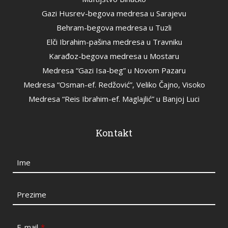
Gazi Husrev-begova medresa u Sarajevu
Behram-begova medresa u Tuzli
Elči Ibrahim-pašina medresa u Travniku
Karađoz-begova medresa u Mostaru
Medresa “Gazi Isa-beg” u Novom Pazaru
Medresa “Osman-ef. Redžović”, Veliko Čajno, Visoko
Medresa “Reis Ibrahim-ef. Maglajlić” u Banjoj Luci
Kontakt
Ime
Prezime
E-mail
*