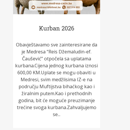
Kurban 2026
Obavještavamo sve zainteresirane da
je Medresa “Reis Džemaludin-ef.
Čaušević” otpočela sa uplatama
kurbana.Cijena jednog kurbana iznosi
600,00 KM.Uplate se mogu obaviti u
Medresi, svim medžlisima IZ-e na
području Muftijstva bihaćkog kao i
žiralnim putem.Kao i prethodnih
godina, bit će moguće preuzimanje
trećine svoga kurbana.Zahvaljujemo
se...