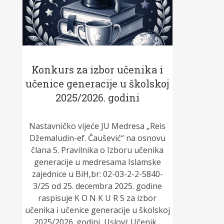
Konkurs za izbor učenika i
učenice generacije u školskoj
2025/2026. godini
Nastavničko vijeće JU Medresa „Reis
Džemaludin-ef. Čaušević“ na osnovu
člana 5. Pravilnika o Izboru učenika
generacije u medresama Islamske
zajednice u BiH,br: 02-03-2-2-5840-
3/25 od 25. decembra 2025. godine
raspisuje K O N K U R S za izbor
učenika i učenice generacije u školskoj
2025/2026. godini Uslovi: Učenik...