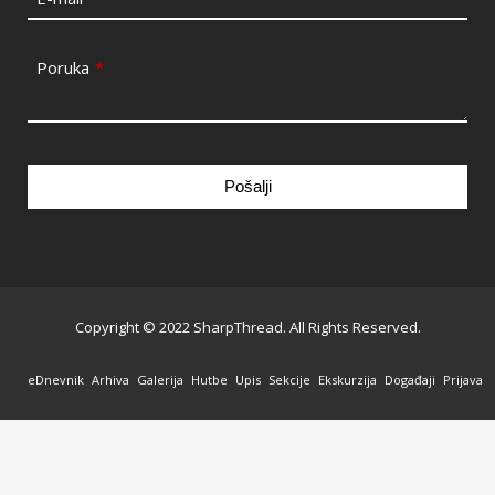
Poruka
*
Pošalji
This
field
should
be
Copyright © 2022 SharpThread. All Rights Reserved.
left
blank
eDnevnik
Arhiva
Galerija
Hutbe
Upis
Sekcije
Ekskurzija
Događaji
Prijava