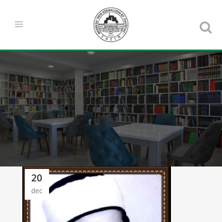
20
dec