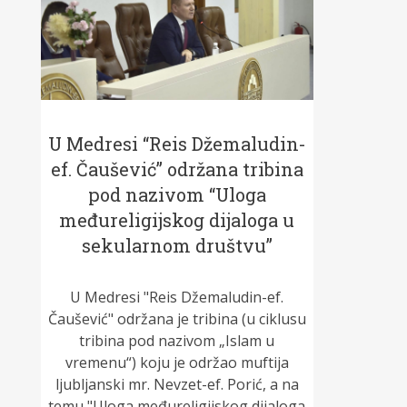
U Medresi “Reis Džemaludin-
ef. Čaušević” održana tribina
pod nazivom “Uloga
međureligijskog dijaloga u
sekularnom društvu”
U Medresi "Reis Džemaludin-ef.
Čaušević" održana je tribina (u ciklusu
tribina pod nazivom „Islam u
vremenu“) koju je održao muftija
ljubljanski mr. Nevzet-ef. Porić, a na
temu "Uloga međureligijskog dijaloga