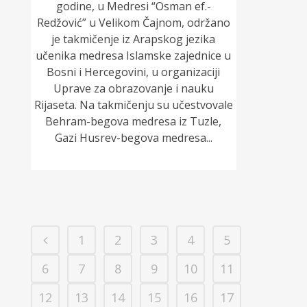
godine, u Medresi “Osman ef.-
Redžović” u Velikom Čajnom, održano
je takmičenje iz Arapskog jezika
učenika medresa Islamske zajednice u
Bosni i Hercegovini, u organizaciji
Uprave za obrazovanje i nauku
Rijaseta. Na takmičenju su učestvovale
Behram-begova medresa iz Tuzle,
Gazi Husrev-begova medresa...
1
2
3
4
5
6
7
8
9
10
11
12
13
14
15
16
17