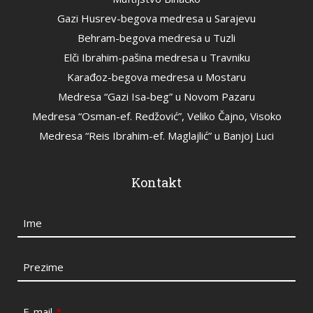
Gazi Husrev-begova medresa u Sarajevu
Behram-begova medresa u Tuzli
Elči Ibrahim-pašina medresa u Travniku
Karađoz-begova medresa u Mostaru
Medresa “Gazi Isa-beg” u Novom Pazaru
Medresa “Osman-ef. Redžović”, Veliko Čajno, Visoko
Medresa “Reis Ibrahim-ef. Maglajlić” u Banjoj Luci
Kontakt
Ime
Prezime
E-mail
*