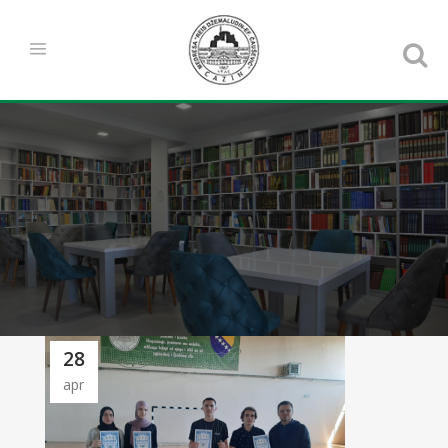
28
apr