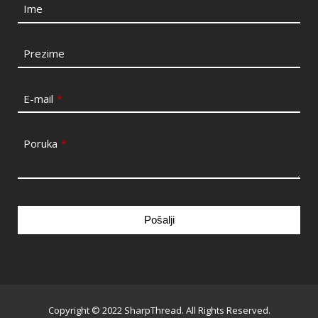
Ime
Prezime
E-mail
*
Poruka
*
Pošalji
This
field
should
be
Copyright © 2022 SharpThread. All Rights Reserved.