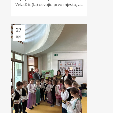
Veladžić (Ia) osvojio prvo mjesto, a...
27
apr