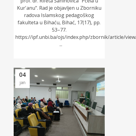
prof. dr. Rifeta Šahinovića "Pčela u
Kur'anu". Rad je objavljen u Zborniku
radova Islamskog pedagoškog
fakulteta u Bihaću, Bihać, 17(17), pp.
53–77.
https://ipf.unbi.ba/ojs/index.php/zbornik/article/vie
...
04
jan