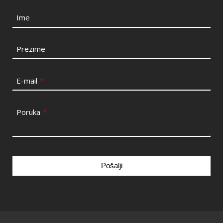
Ime
Prezime
E-mail
*
Poruka
*
Pošalji
This
field
should