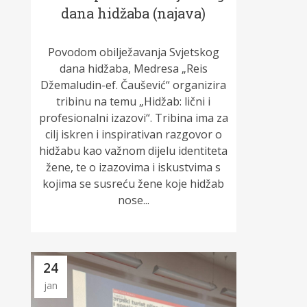
dana hidžaba (najava)
Povodom obilježavanja Svjetskog
dana hidžaba, Medresa „Reis
Džemaludin-ef. Čaušević“ organizira
tribinu na temu „Hidžab: lični i
profesionalni izazovi“. Tribina ima za
cilj iskren i inspirativan razgovor o
hidžabu kao važnom dijelu identiteta
žene, te o izazovima i iskustvima s
kojima se susreću žene koje hidžab
nose...
24
jan