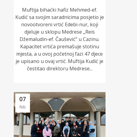
Muftija bihaćki hafiz Mehmed-ef.
Kudić sa svojim saradnicima posjetio je
novootvoreni vrtić Edebi-nur, koji
djeluje u sklopu Medrese „Reis
Džemaludin-ef. Čaušević“ u Cazinu.
Kapacitet vrtića premašuje stotinu
mjesta, a u ovoj početnoj fazi 47 djece
je upisano u ovaj vrtić. Muftija Kudić je
čestitao direktoru Medrese...
07
feb