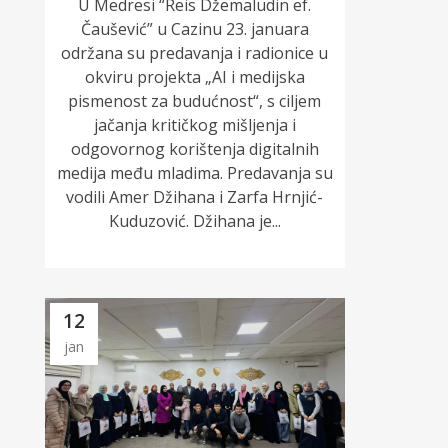
U Medresi “Reis Džemaludin ef.
Čaušević” u Cazinu 23. januara
održana su predavanja i radionice u
okviru projekta „AI i medijska
pismenost za budućnost“, s ciljem
jačanja kritičkog mišljenja i
odgovornog korištenja digitalnih
medija među mladima. Predavanja su
vodili Amer Džihana i Zarfa Hrnjić-
Kuduzović. Džihana je...
12
jan