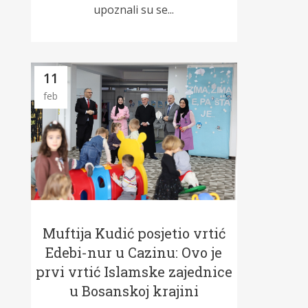
upoznali su se...
11
feb
Muftija Kudić posjetio vrtić
Edebi-nur u Cazinu: Ovo je
prvi vrtić Islamske zajednice
u Bosanskoj krajini