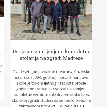
a
Uspješno zamijenjena kompletna
je
stolarija na zgradi Medrese
on
Dvadeset godina nakon otvaranja Cazinske
e
medrese (2004. godine) menadžment ove
škole je tokom ljetnog raspusta prošle
godine pokrenuo aktivnosti na zamjeni
kompletne već dotrajale drvene stolarije na
školskoj zgradi. Budući da se radilo o veoma
zahtjevnom projektu, i ovog puta su