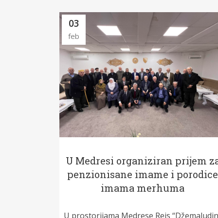
03
feb
U Medresi organiziran prijem z
penzionisane imame i porodic
imama merhuma
U prostorijama Medrese Reis “Džemaludin