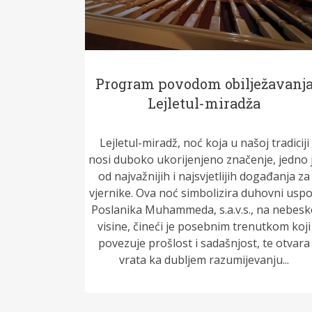
Program povodom obilježavanj
Lejletul-miradža
Lejletul-miradž, noć koja u našoj tradiciji
nosi duboko ukorijenjeno značenje, jedno 
od najvažnijih i najsvjetlijih događanja za
vjernike. Ova noć simbolizira duhovni usp
Poslanika Muhammeda, s.a.v.s., na nebesk
visine, čineći je posebnim trenutkom koji
povezuje prošlost i sadašnjost, te otvara
vrata ka dubljem razumijevanju...