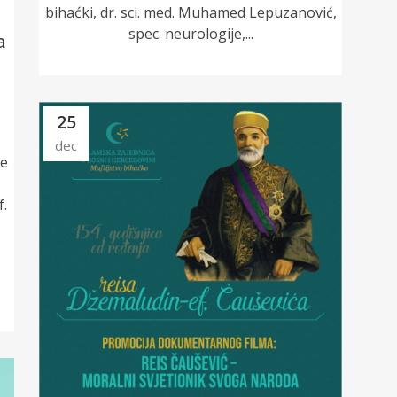
bihaćki, dr. sci. med. Muhamed Lepuzanović,
spec. neurologije,...
a
25
dec
ge
f.