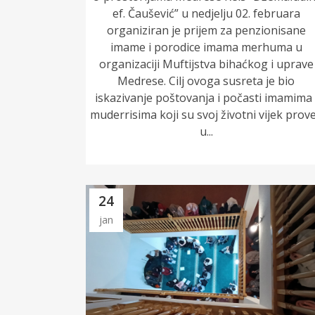
ef. Čaušević” u nedjelju 02. februara
organiziran je prijem za penzionisane
imame i porodice imama merhuma u
organizaciji Muftijstva bihaćkog i uprave
Medrese. Cilj ovoga susreta je bio
iskazivanje poštovanja i počasti imamima 
muderrisima koji su svoj životni vijek prove
u...
24
jan