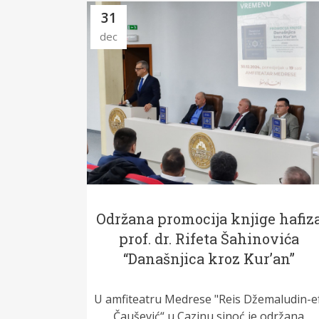
31
dec
Održana promocija knjige hafiz
prof. dr. Rifeta Šahinovića
“Današnjica kroz Kur’an”
U amfiteatru Medrese "Reis Džemaludin-ef
Čaušević“ u Cazinu sinoć je održana