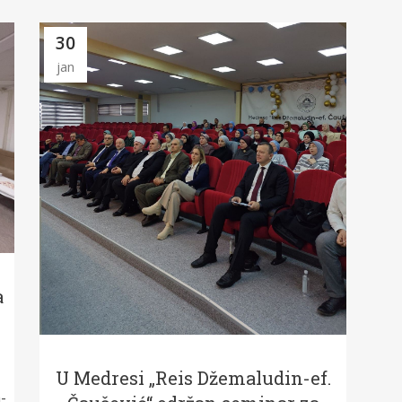
30
jan
a
e
U Medresi „Reis Džemaludin-ef.
-