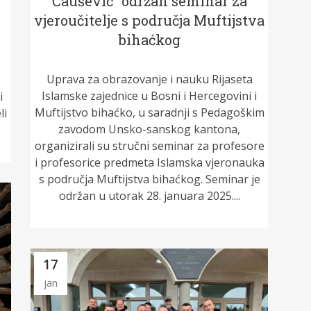
Čaušević“ održan seminar za
vjeroučitelje s područja Muftijstva
bihaćkog
Uprava za obrazovanje i nauku Rijaseta
Islamske zajednice u Bosni i Hercegovini i
i
Muftijstvo bihaćko, u saradnji s Pedagoškim
li
zavodom Unsko-sanskog kantona,
organizirali su stručni seminar za profesore
i profesorice predmeta Islamska vjeronauka
s područja Muftijstva bihaćkog. Seminar je
održan u utorak 28. januara 2025....
17
jan