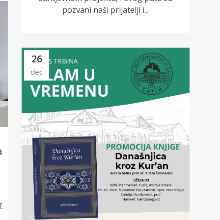
pozvani naši prijatelji i...
26
dec
a
.