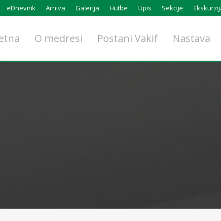
eDnevnik
Arhiva
Galerija
Hutbe
Upis
Sekcije
Ekskurzij
etna
O medresi
Postani Vakif
Nastava