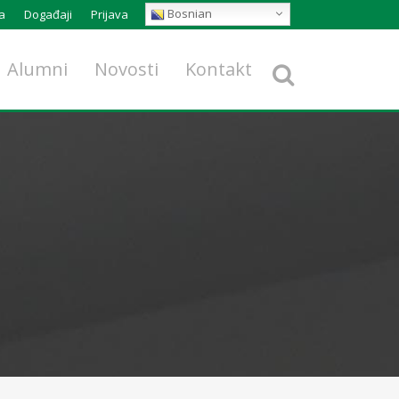
Bosnian
a
Događaji
Prijava
Alumni
Novosti
Kontakt