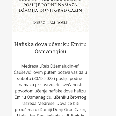
Hafiska dova učeniku Emiru
Osmanagiću
Medresa „Reis Džemaludin-ef.
Čaušević“ ovim putem poziva vas da u
subotu (30.12.2023) poslije podne-
namaza prisustvujete svečanosti
povodom učenja hafiske dove hafizu
Emiru Osmanagiću, učeniku četvrtog
razreda Medrese. Dova će biti
proučena u džamiji Donji Grad Cazin,
Mala Lisa. Podsjećanja radi, Emir je