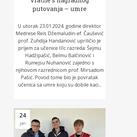
vratile s nagradnog
putovanja – umre
U utorak 23.01.2024. godine direktor
Medrese Reis Džemaludin-ef. Čaušević
prof. Zuhdija Handanović upriličio je
prijem za učenice IIIc razreda: Šejmu
Hadžipašić, Belmu Balčinović i
Rumejsu Nuhanović zajedno s
njihovom razrednicom prof. Mirsadom
Pašić. Povod tome bio je povratak
učenica sa umre koju su dobile kao...
24
jan