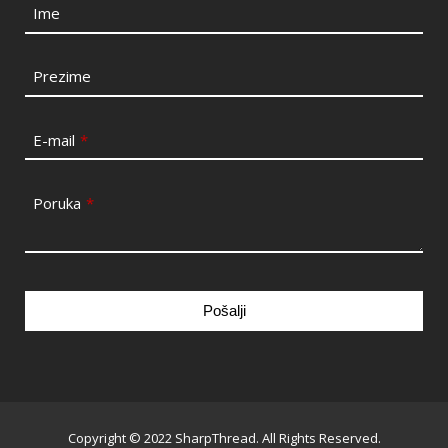
Ime
Prezime
E-mail
*
Poruka
*
Pošalji
This
field
should
be
Copyright © 2022 SharpThread. All Rights Reserved.