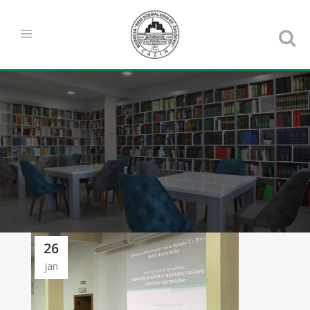
26
jan