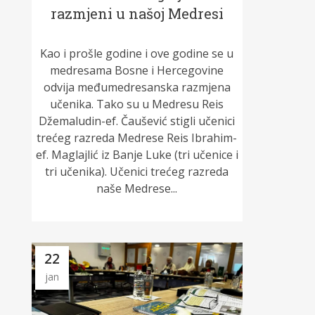
razmjeni u našoj Medresi
Kao i prošle godine i ove godine se u
medresama Bosne i Hercegovine
odvija međumedresanska razmjena
učenika. Tako su u Medresu Reis
Džemaludin-ef. Čaušević stigli učenici
trećeg razreda Medrese Reis Ibrahim-
ef. Maglajlić iz Banje Luke (tri učenice i
tri učenika). Učenici trećeg razreda
naše Medrese...
22
jan