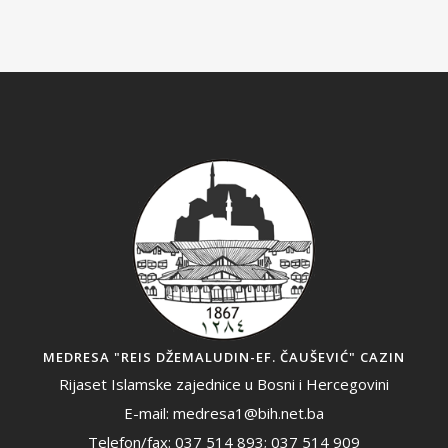
MEDRESA "REIS DŽEMALUDIN-EF. ČAUŠEVIĆ" CAZIN
Rijaset Islamske zajednice u Bosni i Hercegovini
E-mail: medresa1@bih.net.ba
Telefon/fax: 037 514 893; 037 514 909