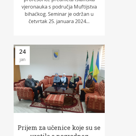
vjeronauka s područja Muftijstva
bihaćkog. Seminar je održan u
četvrtak 25. januara 2024....
24
jan
Prijem za učenice koje su se