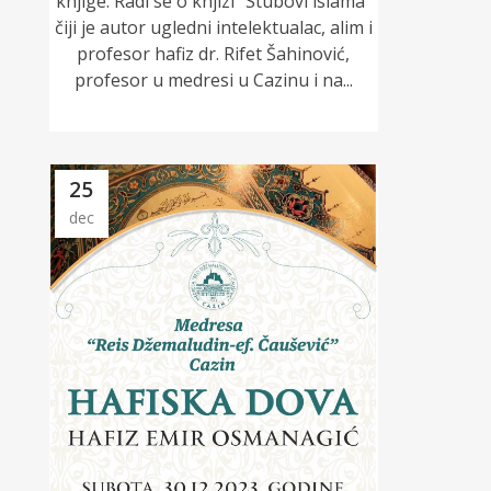
knjige. Radi se o knjizi “Stubovi islama”
čiji je autor ugledni intelektualac, alim i
profesor hafiz dr. Rifet Šahinović,
profesor u medresi u Cazinu i na...
25
dec