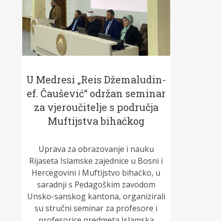
U Medresi „Reis Džemaludin-
ef. Čaušević“ održan seminar
za vjeroučitelje s područja
Muftijstva bihaćkog
Uprava za obrazovanje i nauku
Rijaseta Islamske zajednice u Bosni i
Hercegovini i Muftijstvo bihaćko, u
saradnji s Pedagoškim zavodom
Unsko-sanskog kantona, organizirali
su stručni seminar za profesore i
profesorice predmeta Islamska