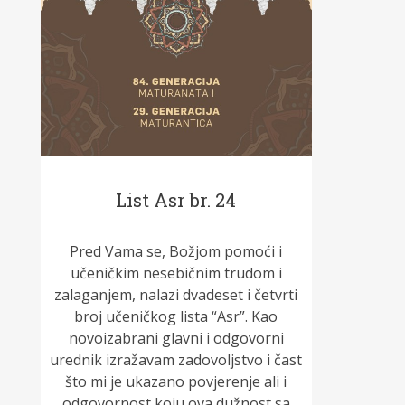
List Asr br. 24
Pred Vama se, Božjom pomoći i
učeničkim nesebičnim trudom i
zalaganjem, nalazi dvadeset i četvrti
broj učeničkog lista “Asr”. Kao
novoizabrani glavni i odgovorni
urednik izražavam zadovoljstvo i čast
što mi je ukazano povjerenje ali i
odgovornost koju ova dužnost sa