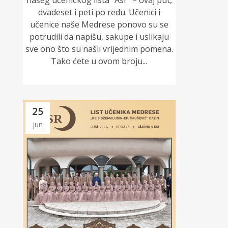
našeg učeničkog lista “Asr” – ovaj put,
dvadeset i peti po redu. Učenici i
učenice naše Medrese ponovo su se
potrudili da napišu, sakupe i uslikaju
sve ono što su našli vrijednim pomena.
Tako ćete u ovom broju...
25
jun