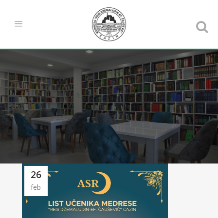
26
feb