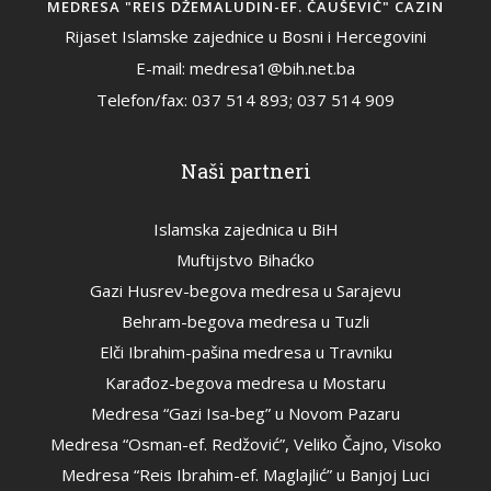
MEDRESA "REIS DŽEMALUDIN-EF. ČAUŠEVIĆ" CAZIN
Rijaset Islamske zajednice u Bosni i Hercegovini
E-mail: medresa1@bih.net.ba
Telefon/fax: 037 514 893; 037 514 909
Naši partneri
Islamska zajednica u BiH
Muftijstvo Bihaćko
Gazi Husrev-begova medresa u Sarajevu
Behram-begova medresa u Tuzli
Elči Ibrahim-pašina medresa u Travniku
Karađoz-begova medresa u Mostaru
Medresa “Gazi Isa-beg” u Novom Pazaru
Medresa “Osman-ef. Redžović”, Veliko Čajno, Visoko
Medresa “Reis Ibrahim-ef. Maglajlić” u Banjoj Luci