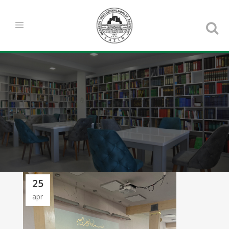
25
apr