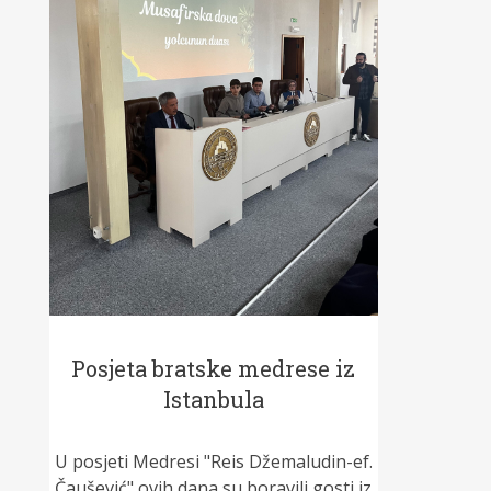
Posjeta bratske medrese iz
Istanbula
U posjeti Medresi "Reis Džemaludin-ef.
Čaušević" ovih dana su boravili gosti iz