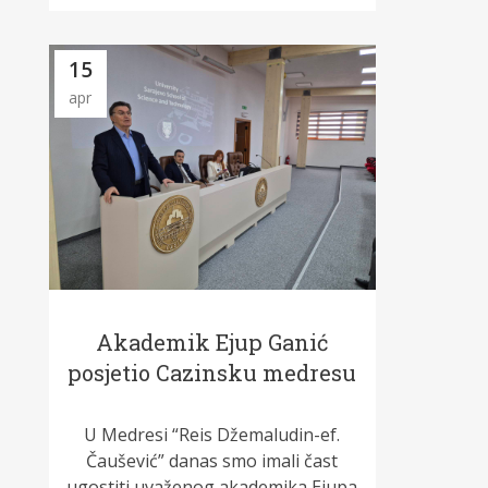
15
apr
Akademik Ejup Ganić
posjetio Cazinsku medresu
U Medresi “Reis Džemaludin-ef.
Čaušević” danas smo imali čast
ugostiti uvaženog akademika Ejupa