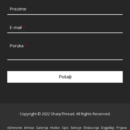
Prezime
E-mail
*
Poruka
*
Pošalji
This
field
should
be
Copyright © 2022 SharpThread. All Rights Reserved.
left
blank
eDnevnik
Arhiva
Galerija
Hutbe
Upis
Sekcije
Ekskurzija
Događaji
Prijava