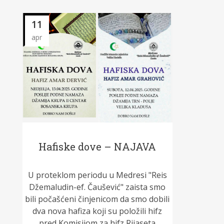
11
apr
Hafiske dove – NAJAVA
U proteklom periodu u Medresi "Reis
Džemaludin-ef. Čaušević" zaista smo
bili počašćeni činjenicom da smo dobili
dva nova hafiza koji su položili hifz
pred Komisijom za hifz Rijaseta