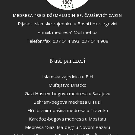
MEDRESA "REIS DŽEMALUDIN-EF. ČAUŠEVIĆ" CAZIN
Rijaset Islamske zajednice u Bosni i Hercegovini
E-mail: medresa1@bih.net.ba
Telefon/fax: 037 514 893; 037 514 909
Naši partneri
Islamska zajednica u BiH
Muftijstvo Bihaćko
Gazi Husrev-begova medresa u Sarajevu
Behram-begova medresa u Tuzli
Elči Ibrahim-pašina medresa u Travniku
Karađoz-begova medresa u Mostaru
Medresa “Gazi Isa-beg” u Novom Pazaru