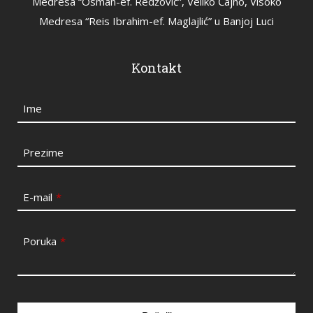
Medresa “Osman-ef. Redžović”, Veliko Čajno, Visoko
Medresa “Reis Ibrahim-ef. Maglajlić” u Banjoj Luci
Kontakt
Ime
Prezime
E-mail
*
Poruka
*