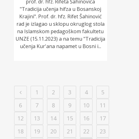
prof. dr. hfz. Rifeta Šahinovića
"Tradicija učenja hifza u Bosanskoj
Krajini". Prof. dr. hfz. Rifet Šahinović
rad je izlagao u sklopu okruglog stola
na Islamskom pedagoškom fakultetu
UNZE (15.11.2023) a na temu "Tradicija
učenja Kur'ana napamet u Bosni i...
1
2
3
4
5
6
7
8
9
10
11
12
13
14
15
16
17
18
19
20
21
22
23