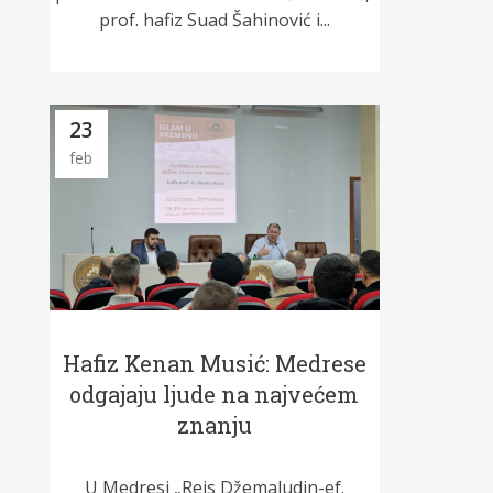
prof. hafiz Suad Šahinović i...
23
feb
Hafiz Kenan Musić: Medrese
odgajaju ljude na najvećem
znanju
U Medresi „Reis Džemaludin-ef.