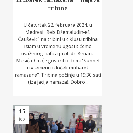
tribine
U četvrtak 22. februara 2024. u
Medresi “Reis Džemaludin-ef.
Čaušević” na tribini u ciklusu tribina
Islam u vremenu ugostit ćemo
uvaženog hafiza prof. dr. Kenana
Musića. On će govoriti o temi “Sunnet
u vremenu i doček mubarek
ramazana”. Tribina počinje u 19:30 sati
(iza jacija namaza). Dobro...
15
feb