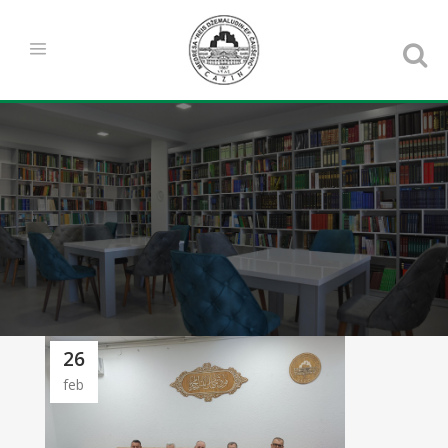
26
feb