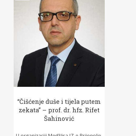
“Čišćenje duše i tijela putem
zekata” – prof. dr. hfz. Rifet
Šahinović
U organizaciji Medžlisa IZ-e Prijepolje,