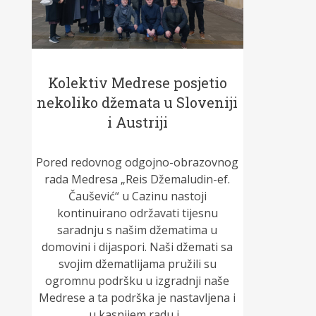
Kolektiv Medrese posjetio
nekoliko džemata u Sloveniji
i Austriji
Pored redovnog odgojno-obrazovnog
rada Medresa „Reis Džemaludin-ef.
Čaušević“ u Cazinu nastoji
kontinuirano održavati tijesnu
saradnju s našim džematima u
domovini i dijaspori. Naši džemati sa
svojim džematlijama pružili su
ogromnu podršku u izgradnji naše
Medrese a ta podrška je nastavljena i
u kasnijem radu i...