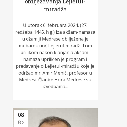
obilježavanja Lejletul-
miradža
U utorak 6. februara 2024. (27.
redžeba 1445. h.g.) iza akšam-namaza
u džamiji Medrese obilježena je
mubarek noć Lejletul-miradž. Tom
prilikom nakon klanjanja akšam-
namaza upriličen je program i
predavanje o Lejletul-miradžu koje je
održao mr. Amir Mehić, profesor u
Medresi. Članice Hora Medrese su
izvedbama...
08
feb