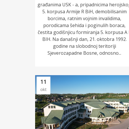
građanima USK - a, pripadnicima herojsk
5. korpusa Armije R BiH, demobilisanim
borcima, ratnim vojnim invalidima,
porodicama šehida i poginulih boraca,
čestita godišnjicu formiranja 5. korpusa A
BIH. Na današnji dan, 21. oktobra 1992.
godine na slobodnoj teritoriji
Sjeverozapadne Bosne, odnosno...
11
okt