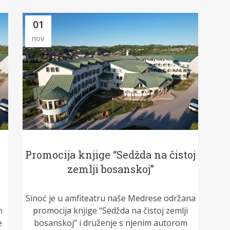
01
nov
Promocija knjige “Sedžda na čistoj
zemlji bosanskoj”
,
Sinoć je u amfiteatru naše Medrese održana
m
promocija knjige “Sedžda na čistoj zemlji
e
bosanskoj” i druženje s njenim autorom