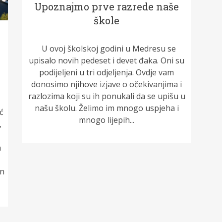
Upoznajmo prve razrede naše
škole
U ovoj školskoj godini u Medresu se
upisalo novih pedeset i devet đaka. Oni su
podijeljeni u tri odjeljenja. Ovdje vam
donosimo njihove izjave o očekivanjima i
razlozima koji su ih ponukali da se upišu u
našu školu. Želimo im mnogo uspjeha i
ć
mnogo lijepih...
,
a
on