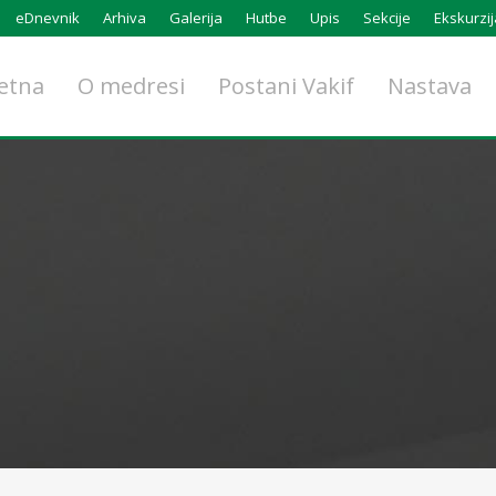
eDnevnik
Arhiva
Galerija
Hutbe
Upis
Sekcije
Ekskurzij
etna
O medresi
Postani Vakif
Nastava