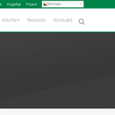
Bosnian
a
Događaji
Prijava
Alumni
Novosti
Kontakt