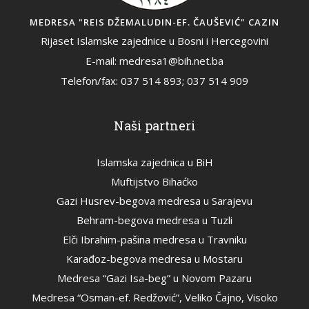
MEDRESA "REIS DŽEMALUDIN-EF. ČAUŠEVIĆ" CAZIN
Rijaset Islamske zajednice u Bosni i Hercegovini
E-mail: medresa1@bih.net.ba
Telefon/fax: 037 514 893; 037 514 909
Naši partneri
Islamska zajednica u BiH
Muftijstvo Bihaćko
Gazi Husrev-begova medresa u Sarajevu
Behram-begova medresa u Tuzli
Elči Ibrahim-pašina medresa u Travniku
Karađoz-begova medresa u Mostaru
Medresa “Gazi Isa-beg” u Novom Pazaru
Medresa “Osman-ef. Redžović”, Veliko Čajno, Visoko