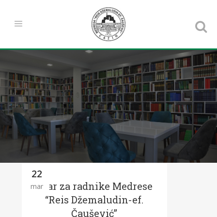
22
Iftar za radnike Medrese
mar
“Reis Džemaludin-ef.
Čaušević”