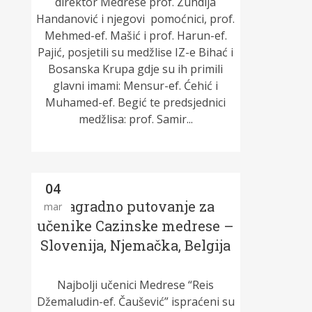
direktor Medrese prof. Zuhdija
Handanović i njegovi pomoćnici, prof.
Mehmed-ef. Mašić i prof. Harun-ef.
Pajić, posjetili su medžlise IZ-e Bihać i
Bosanska Krupa gdje su ih primili
glavni imami: Mensur-ef. Ćehić i
Muhamed-ef. Begić te predsjednici
medžlisa: prof. Samir...
04
Nagradno putovanje za
mar
učenike Cazinske medrese –
Slovenija, Njemačka, Belgija
Najbolji učenici Medrese “Reis
Džemaludin-ef. Čaušević” ispraćeni su