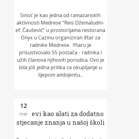
Sinoć je kao jedna od ramazanskih
aktivnosti Medrese “Reis Džemaludin-
ef. Čaušević” u prostorijama restorana
Onyx u Cazinu organiziran iftar za
radnike Medrese. Iftaru je
prisustvovalo 55 postača - radnika i
užih članova njihovih porodica. Ovo je
bila još jedna prilika za okupljanje u
lijepom ambijentu...
12
Kursevi kao alati za dodatno
mar
stjecanje znanja u našoj školi