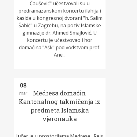
Čaušević" učestvovali su u
predramazanskom koncertu ilahija i
kasida u kongresnoj dvorani "h. Salim
Šabić" u Zagrebu, na poziv Islamske
gimnazije dr. Ahmed Smajlović. U
koncertu je učestvovao i hor
domaćina "Ašk" pod vodstvom prof.
Ane...
08
Medresa domaćin
mar
Kantonalnog takmičenja iz
predmeta Islamska
vjeronauka
Jučer je u prostorijama Medrese „Reis