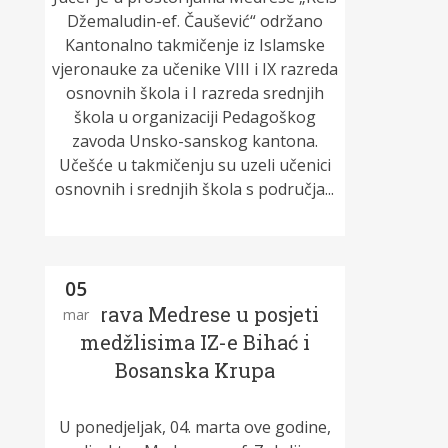
Džemaludin-ef. Čaušević“ održano
Kantonalno takmičenje iz Islamske
vjeronauke za učenike VIII i IX razreda
osnovnih škola i I razreda srednjih
škola u organizaciji Pedagoškog
zavoda Unsko-sanskog kantona.
Učešće u takmičenju su uzeli učenici
osnovnih i srednjih škola s područja...
05
Uprava Medrese u posjeti
mar
medžlisima IZ-e Bihać i
Bosanska Krupa
U ponedjeljak, 04. marta ove godine,