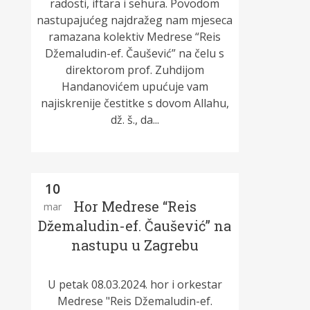
radosti, iftara i sehura. Povodom
nastupajućeg najdražeg nam mjeseca
ramazana kolektiv Medrese “Reis
Džemaludin-ef. Čaušević” na čelu s
direktorom prof. Zuhdijom
Handanovićem upućuje vam
najiskrenije čestitke s dovom Allahu,
dž. š., da...
10
Hor Medrese “Reis
mar
Džemaludin-ef. Čaušević” na
nastupu u Zagrebu
U petak 08.03.2024. hor i orkestar
Medrese "Reis Džemaludin-ef.