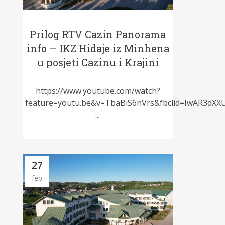
Prilog RTV Cazin Panorama
info – IKZ Hidaje iz Minhena
u posjeti Cazinu i Krajini
https://www.youtube.com/watch?
feature=youtu.be&v=TbaBiS6nVrs&fbclid=IwAR3
...
27
feb