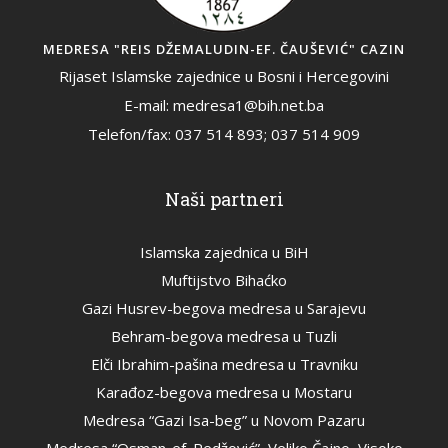
MEDRESA "REIS DŽEMALUDIN-EF. ČAUŠEVIĆ" CAZIN
Rijaset Islamske zajednice u Bosni i Hercegovini
E-mail: medresa1@bih.net.ba
Telefon/fax: 037 514 893; 037 514 909
Naši partneri
Islamska zajednica u BiH
Muftijstvo Bihaćko
Gazi Husrev-begova medresa u Sarajevu
Behram-begova medresa u Tuzli
Elči Ibrahim-pašina medresa u Travniku
Karađoz-begova medresa u Mostaru
Medresa “Gazi Isa-beg” u Novom Pazaru