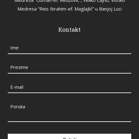
Medresa “Osman-ef. Redžović”, Veliko Čajno, Visoko
Medresa “Reis Ibrahim-ef. Maglajlić” u Banjoj Luci
Kontakt
Ime
Prezime
E-mail
*
Poruka
*