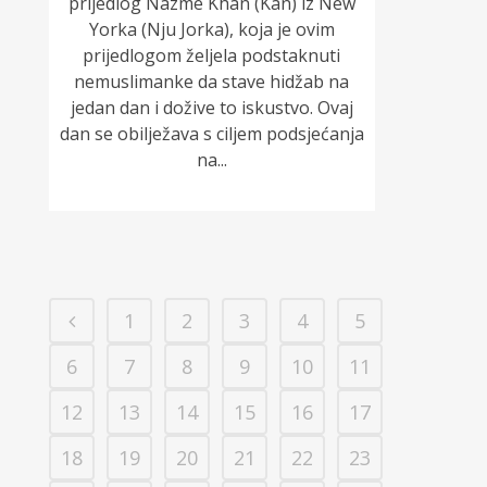
prijedlog Nazme Khan (Kan) iz New
Yorka (Nju Jorka), koja je ovim
prijedlogom željela podstaknuti
nemuslimanke da stave hidžab na
jedan dan i dožive to iskustvo. Ovaj
dan se obilježava s ciljem podsjećanja
na...
1
2
3
4
5
6
7
8
9
10
11
12
13
14
15
16
17
18
19
20
21
22
23