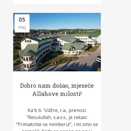
05
maj
Dobro nam došao, mjeseče
Allahove milosti!
Ka'b b. 'Udžre, r.a., prenosi:
"Resulullah, s.a.v.s., je rekao:
"Primaknite se mimberu!", i mi smo se