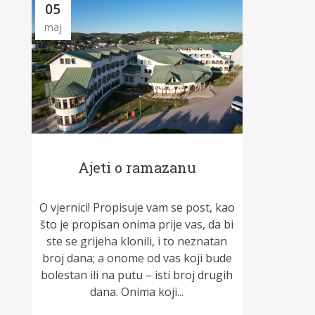
05
maj
Ajeti o ramazanu
O vjernici! Propisuje vam se post, kao
što je propisan o­nima prije vas, da bi
ste se grijeha klonili, i to neznatan
broj dana; a o­nome od vas koji bude
bolestan ili na putu – isti broj drugih
dana. O­nima koji...