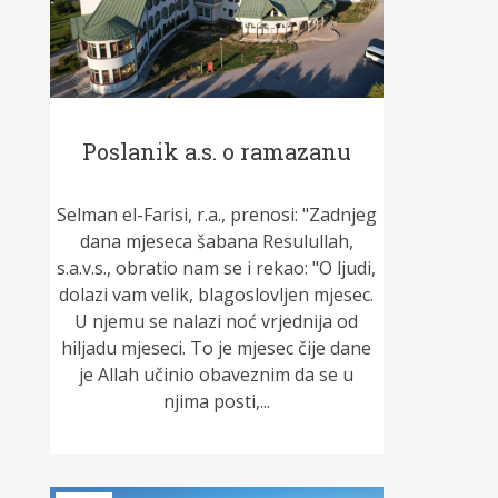
Poslanik a.s. o ramazanu
Selman el-Farisi, r.a., prenosi: "Zadnjeg
dana mjeseca šabana Resulullah,
s.a.v.s., obratio nam se i rekao: "O ljudi,
dolazi vam velik, blagoslovljen mjesec.
U njemu se nalazi noć vrjednija od
hiljadu mjeseci. To je mjesec čije dane
je Allah učinio obaveznim da se u
njima posti,...