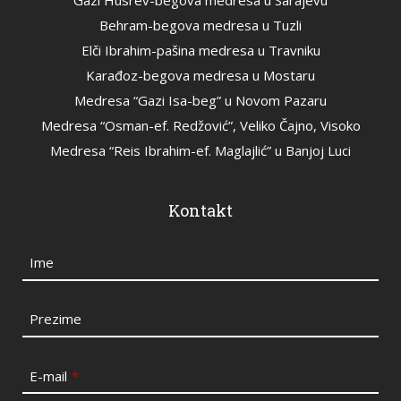
Gazi Husrev-begova medresa u Sarajevu
Behram-begova medresa u Tuzli
Elči Ibrahim-pašina medresa u Travniku
Karađoz-begova medresa u Mostaru
Medresa “Gazi Isa-beg” u Novom Pazaru
Medresa “Osman-ef. Redžović”, Veliko Čajno, Visoko
Medresa “Reis Ibrahim-ef. Maglajlić” u Banjoj Luci
Kontakt
Ime
Prezime
E-mail
*