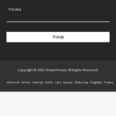
Poruka
*
Pošalji
This
field
should
be
Copyright © 2022 SharpThread. All Rights Reserved.
left
blank
eDnevnik
Arhiva
Galerija
Hutbe
Upis
Sekcije
Ekskurzija
Događaji
Prijava