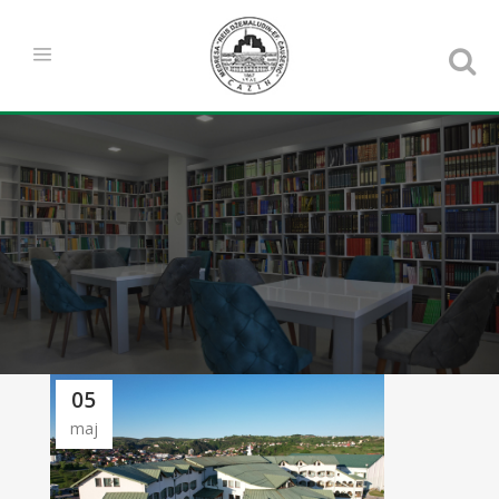
05
maj