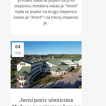
primakli. Kada se popeo na prvu
stepenicu mimbera rekao je: "Amin!"
Kada se popeo na drugu stepenicu
kazao je: "Amin!" I na trećoj stepenici
je...
04
maj
Javni poziv učenicima