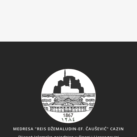
MEDRESA "REIS DŽEMALUDIN-EF. ČAUŠEVIĆ" CAZIN