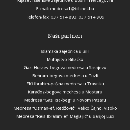
Rijaset Islamske zajednice u Bosni i Hercegovini
E-mail: medresa1@bih.net.ba
Telefon/fax: 037 514 893; 037 514 909
Naši partneri
Islamska zajednica u BiH
Muftijstvo Bihaćko
Gazi Husrev-begova medresa u Sarajevu
Behram-begova medresa u Tuzli
Elči Ibrahim-pašina medresa u Travniku
Karađoz-begova medresa u Mostaru
Medresa “Gazi Isa-beg” u Novom Pazaru
Medresa “Osman-ef. Redžović”, Veliko Čajno, Visoko
Medresa “Reis Ibrahim-ef. Maglajlić” u Banjoj Luci