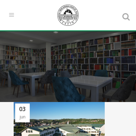
03
jun