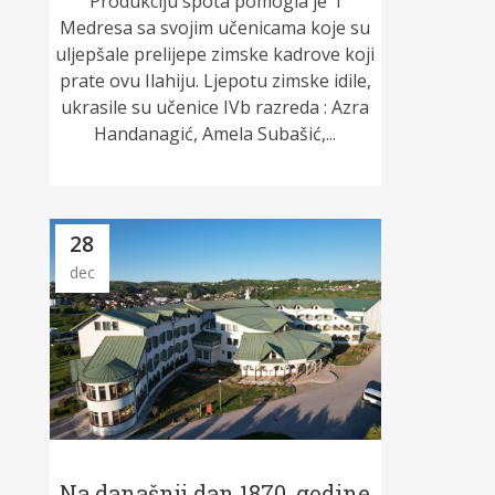
Produkciju spota pomogla je i
Medresa sa svojim učenicama koje su
uljepšale prelijepe zimske kadrove koji
prate ovu Ilahiju. Ljepotu zimske idile,
ukrasile su učenice IVb razreda : Azra
Handanagić, Amela Subašić,...
28
dec
Na današnji dan 1870. godine