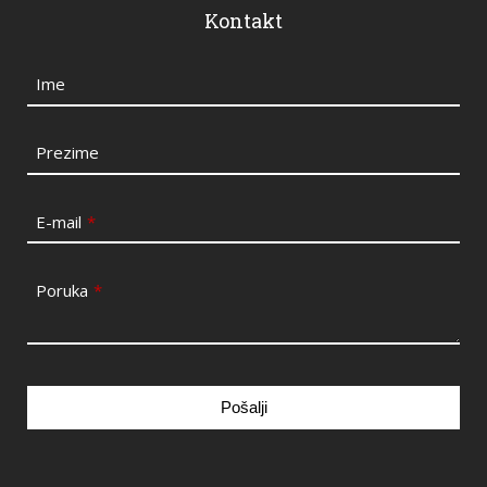
Kontakt
Ime
Prezime
E-mail
*
Poruka
*
Pošalji
This
field