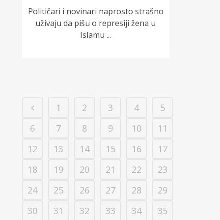
Političari i novinari naprosto strašno
uživaju da pišu o represiji žena u
Islamu ...
1
2
3
4
5
6
7
8
9
10
11
12
13
14
15
16
17
18
19
20
21
22
23
24
25
26
27
28
29
30
31
32
33
34
35