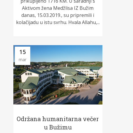
prikupljeno 1716 KM. U saradnji s
Aktivom žena Medžlisa IZ Bužim
danas, 15.03.2019., su pripremili i
kolačijadu u istu svrhu. Hvala Allahu,...
15
mar
Održana humanitarna večer
u Bužimu