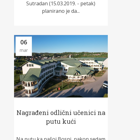
Sutradan (15.03.2019. - petak)
planirano je da...
06
mar
Nagrađeni odlični učenici na
putu kući
Na putu ka našoj Bosni, nakon sedam