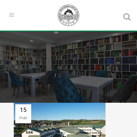
15
mar