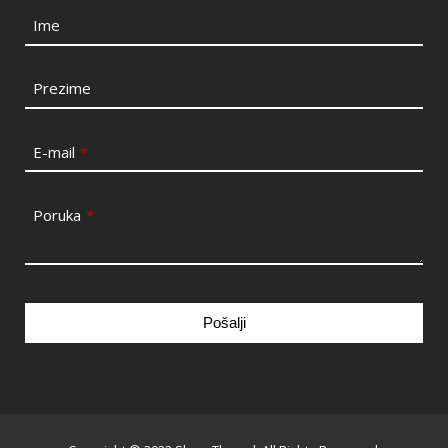
Ime
Prezime
E-mail
*
Poruka
*
Pošalji
This
field
should
be