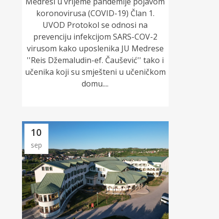
Medresi u vrijeme pandemije pojavom
koronovirusa (COVID-19) Član 1.
UVOD Protokol se odnosi na
prevenciju infekcijom SARS-COV-2
virusom kako uposlenika JU Medrese
''Reis Džemaludin-ef. Čaušević'' tako i
učenika koji su smješteni u učeničkom
domu....
10
sep