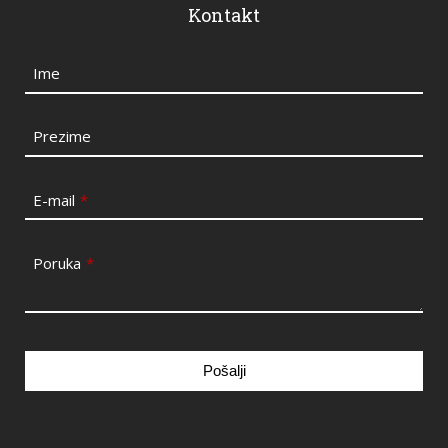
Kontakt
Ime
Prezime
E-mail
*
Poruka
*
Pošalji
This
field