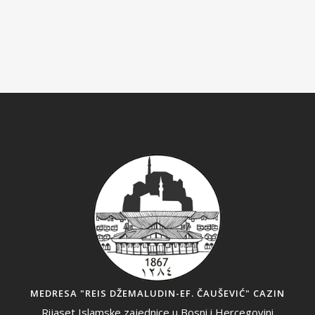
MEDRESA "REIS DŽEMALUDIN-EF. ČAUŠEVIĆ" CAZIN
Rijaset Islamske zajednice u Bosni i Hercegovini