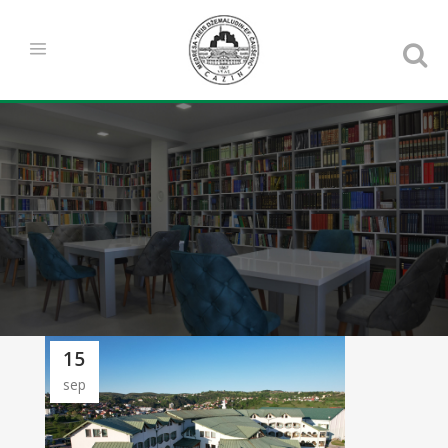
15
sep