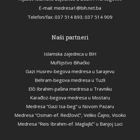
E-mail: medresa1@bih.net.ba
Telefon/fax: 037 514 893; 037 514 909
Naši partneri
Islamska zajednica u BiH
Muftijstvo Bihaćko
Gazi Husrev-begova medresa u Sarajevu
Behram-begova medresa u Tuzli
Elči Ibrahim-pašina medresa u Travniku
Karađoz-begova medresa u Mostaru
Medresa “Gazi Isa-beg” u Novom Pazaru
Medresa “Osman-ef. Redžović”, Veliko Čajno, Visoko
Medresa “Reis Ibrahim-ef. Maglajlić” u Banjoj Luci